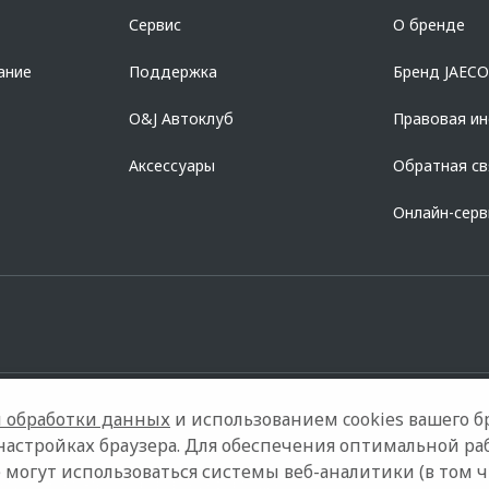
азделе «Кредит на покупку автомобиля у дилера» на сайте банка
https://al
Сервис
О бренде
728168971 ОГРН 1027700067328 место нахождение 107078, г. Москва, ул. Ка
ание
Поддержка
Бренд JAEC
O&J Автоклуб
Правовая и
Аксессуары
Обратная св
Онлайн-сер
 обработки данных
и использованием cookies вашего бр
настройках браузера. Для обеспечения оптимальной ра
 могут использоваться системы веб-аналитики (в том 
ели
Контакты
Правовая информация