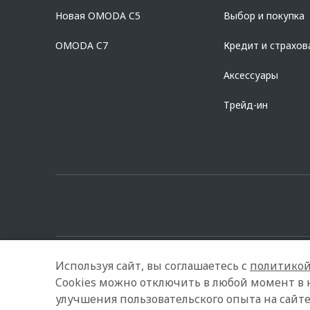
дилерских центрах «Omoda». Изучите все условия кредита в р
Новая OMODA C5
Выбор и покупка
platformId=alfasite
Кредит предоставляет АО Альфа-Банк. ИНН 7
Предложение ограничено и не является публичной офертой.
OMODA C7
Кредит и страхов
Аксессуары
Трейд-ин
Используя сайт, вы соглашаетесь с
политикой
Cookies можно отключить в любой момент в 
улучшения пользовательского опыта на сайте
© 2026 ТрансТехСервис
Модельный ряд
Архивные мод