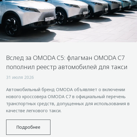
Страхование
Клиентская поддержка
Обратная связь
Кредитный калькулятор
O&J Автоклуб
Аксессуары
Клуб владельцев OMODA
Одежда и сувениры
Приложение O&J
Оригинальные аксессуары
Аксессуары
Запчасти
Вслед за OMODA C5: флагман OMODA C7
Одежда и сувениры
пополнил реестр автомобилей для такси
Трейд-ин
Оригинальные аксессуары
31 июля 2026
Калькулятор трейд-ин
Запчасти
Автомобильный бренд OMODA объявляет о включении
нового кроссовера OMODA C7 в официальный перечень
транспортных средств, допущенных для использования в
качестве легкового такси.
Подробнее