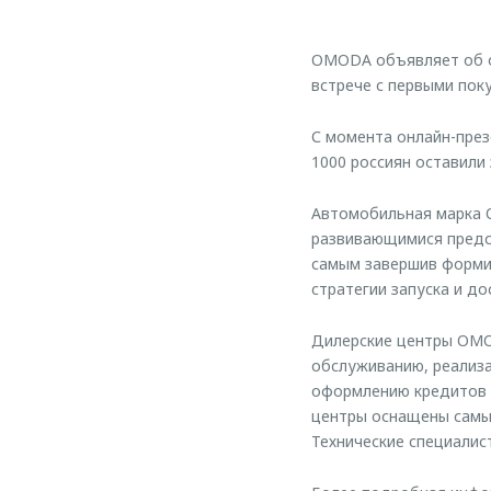
OMODA объявляет об от
встрече с первыми поку
С момента онлайн-пре
1000 россиян оставили
Автомобильная марка 
развивающимися предс
самым завершив формир
стратегии запуска и д
Дилерские центры OMO
обслуживанию, реализа
оформлению кредитов 
центры оснащены самы
Технические специалис