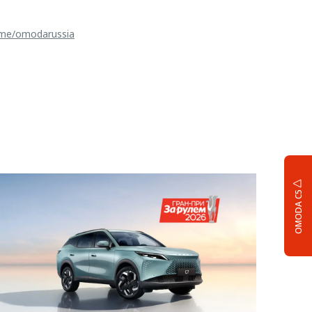
t.me/omodarussia
OMODA C5