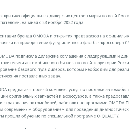
крытиях официальных дилерских центров марки по всей Росси
пателями, начиная с 23 ноября 2022 года.
зентации бренда OMODA и открытия предзаказов на официальн
 заявки на приобретение футуристичного фастбэк-кроссовера C5
OMODA подписала дилерские соглашения с лидирующими и ди
тавителями автомобильного бизнеса по всей территории Росси
ование базового пула дилеров, который необходим для реали
остижения поставленных задач.
DA предлагают полный комплекс услуг по продаже автомобиле
ции оригинальных запчастей и аксессуаров, а также предостав
и страхования автомобилей, работают по программе OMODA T
м современным оборудованием для проведения диагностически
ты прошли обучение по специальной программе O-QUALITY.