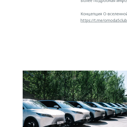
Более подробная инфо
Концепция O-вселенно
https://t.me/omoda5club