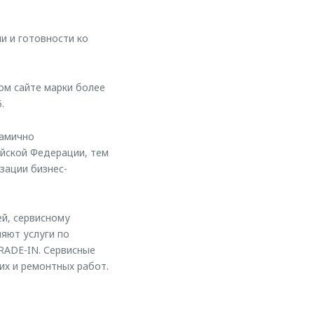
и и готовности ко
ом сайте марки более
.
намично
йской Федерации, тем
зации бизнес-
й, сервисному
ляют услуги по
RADE-IN. Сервисные
х и ремонтных работ.