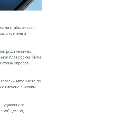
сь на стабильности
подготовлена и
или ряд значимых
диной платформы, были
истема опросов,
атегории Авто/Мото по
ло отмечено высоким
ь удаленного
 сообщество,