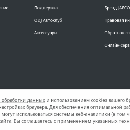
ание
Поддержка
Бренд JAEC
O&J Автоклуб
Правовая и
Аксессуары
Обратная св
Онлайн-сер
 обработки данных
и использованием cookies вашего бр
настройках браузера. Для обеспечения оптимальной ра
 могут использоваться системы веб-аналитики (в том 
ели
Контакты
Правовая информация
сайта, Вы соглашаетесь с применением указанных тех