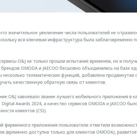
что значительное увеличение числа пользователей не отразило
скольку вся ключевая инфраструктура была заблаговременно 
сервисы O&J не только прошли испытание временем, но и получ
я брендов OMODA и JAECOO бесшовно объединились на базе е
 несколько телематических функций, добавлена продвинутая с
учать качественную обратную связь от клиентов.
ние O&J завоевало звание лучшего мобильного приложения в к
 Digital Awards 2024, а качество сервисов OMODA и JAECOO бы
ности клиентов (CSI).
ий фирменного приложения пользователи отметили возможност
ем (временно доступна только для клиентов OMODA), развитое