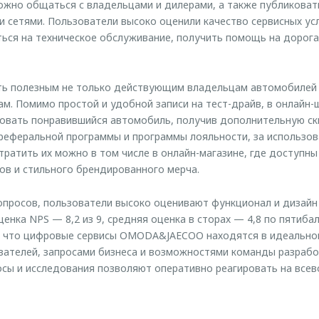
жно общаться с владельцами и дилерами, а также публиковат
и сетями. Пользователи высоко оценили качество сервисных ус
ься на техническое обслуживание, получить помощь на дорога
ь полезным не только действующим владельцам автомобилей 
м. Помимо простой и удобной записи на тест-драйв, в онлайн-
овать понравившийся автомобиль, получив дополнительную ск
реферальной программы и программы лояльности, за использо
тратить их можно в том числе в онлайн-магазине, где доступн
ов и стильного брендированного мерча.
опросов, пользователи высоко оценивают функционал и дизай
ценка NPS — 8,2 из 9, средняя оценка в сторах — 4,8 по пятиба
ем, что цифровые сервисы OMODA&JAECOO находятся в идеальн
ателей, запросами бизнеса и возможностями команды разрабо
сы и исследования позволяют оперативно реагировать на все