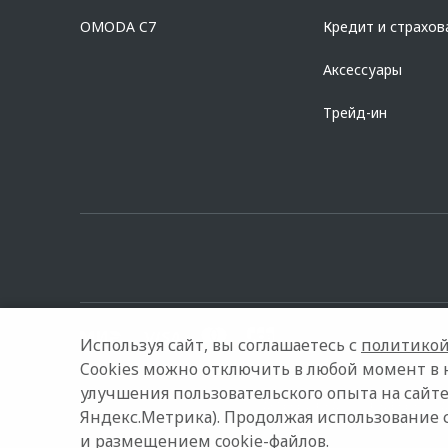
Предложение ограничено и не является публичной офертой.
OMODA C7
Кредит и страхов
Аксессуары
Трейд-ин
Используя сайт, вы соглашаетесь с
политикой
Cookies можно отключить в любой момент в 
улучшения пользовательского опыта на сайте
© 2026 ТрансТехСервис
Модельный ряд
Архивные мод
Яндекс.Метрика). Продолжая использование 
и размещением cookie-файлов.