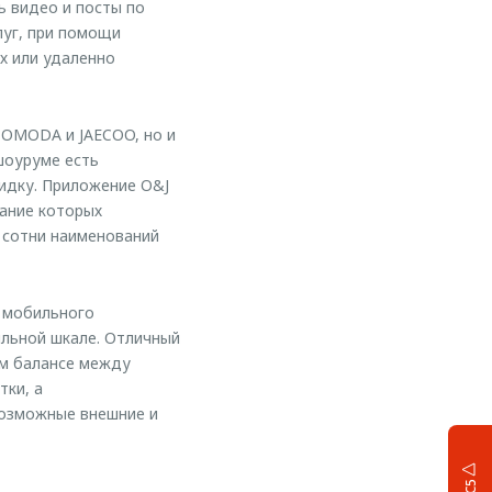
ь видео и посты по
луг, при помощи
х или удаленно
OMODA и JAECOO, но и
шоуруме есть
идку. Приложение O&J
вание которых
ы сотни наименований
н мобильного
лльной шкале. Отличный
ом балансе между
тки, а
возможные внешние и