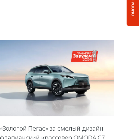
OMODA C5
«Золотой Пегас» за смелый дизайн:
флагманский кроссовер OMODA C7