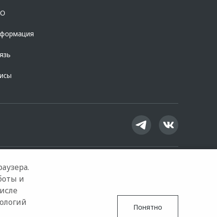
OO
нформация
язь
висы
аузера.
боты и
числе
Google Play
App Store
нологий
Понятно