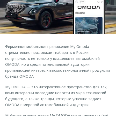
Страхование
Клиентская поддержка
Обратная связь
Кредитный калькулятор
O&J Автоклуб
Аксессуары
Клуб владельцев OMODA
Одежда и сувениры
Приложение O&J
Оригинальные аксессуары
Аксессуары
Фирменное мобильное приложение My Omoda
Запчасти
Одежда и сувениры
стремительно продолжает набирать в России
популярность не только у владельцев автомобилей
Трейд-ин
Оригинальные аксессуары
OMODA, но и среди потенциальной аудитории,
Калькулятор трейд-ин
Запчасти
проявляющей интерес к высокотехнологичной продукции
бренда OMODA.
My OMODA — это интерактивное пространство для тех,
кому интересны последние новости из мира технологий
будущего, а также тренды, которые успешно задает
OMODA в мировой автомобильной индустрии.
Мобильное приложение My OMODA представляет собой