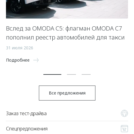
Вслед за OMODA C5: флагман OMODA C7
С
пополнил реестр автомобилей для такси
п
а
31 июля 2026
5 
Подробнее
По
Все предложения
Заказ тест-драйва
Спецпредложения