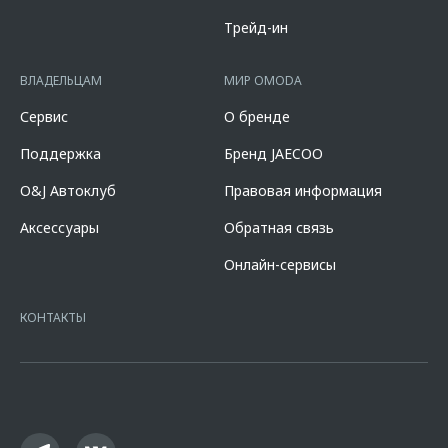
составляет от 2,778% до 18,124%. % ставка составляет от 0,010% до
14,600%, на диапазонах первоначального взноса от 10,000% до
Трейд-ин
90,000% от стоимости автомобиля, при сроке кредита от 12 до 96
мес. и определяется индивидуально. Диапазон полной стоимости
кредита в % годовых составляет от 10,507% до 11,151%. % ставка
ВЛАДЕЛЬЦАМ
МИР OMODA
составляет 7,700% при первоначальном взносе 50,000% от
стоимости автомобиля, при сроке кредита 60 мес. и определяется
Сервис
О бренде
индивидуально. Указанное предложение действует в случае
оформления полиса КАСКО. При отказе от полиса КАСКО/отсутствии
Поддержка
Бренд JAECOO
пролонгации процентная ставка увеличится на 3%. Оценивайте свои
финансовые возможности и риски. Подробнее уточняйте в
O&J Автоклуб
Правовая информация
официальных дилерских центрах «Omoda». Изучите все условия
кредита в разделе «Кредит на покупку автомобиля у дилера» на
Аксессуары
Обратная связь
сайте банка
https://alfabank.ru/get-money/auto-loan/dealers/?
platformId=alfasite
Кредит предоставляет АО Альфа-Банк. ИНН
Онлайн-сервисы
7728168971 ОГРН 1027700067328 место нахождение 107078, г.
Москва, ул. Каланчевская, д. 27. Ген.лицензия ЦБ РФ № 1326 от
16.01.2015. Предложение ограничено и не является публичной
КОНТАКТЫ
офертой.