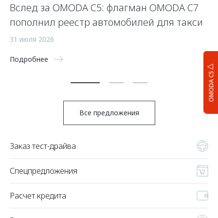
Вслед за OMODA C5: флагман OMODA C7
С
пополнил реестр автомобилей для такси
п
а
31 июля 2026
5 
Подробнее
По
OMODA C5
Все предложения
Заказ тест-драйва
Спецпредложения
Расчет кредита