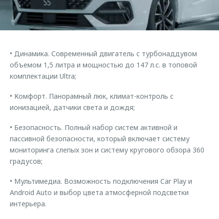
Страхование
Клиентская поддержка
Обратная связь
Кредитный калькулятор
O&J Автоклуб
Аксессуары
Клуб владельцев OMODA
• Динамика. Современный двигатель с турбонаддувом
Одежда и сувениры
Приложение O&J
объемом 1,5 литра и мощностью до 147 л.с. в топовой
Оригинальные аксессуары
комплектации Ultra;
Аксессуары
Запчасти
• Комфорт. Панорамный люк, климат-контроль с
Одежда и сувениры
ионизацией, датчики света и дождя;
Трейд-ин
Оригинальные аксессуары
• Безопасность. Полный набор систем активной и
Калькулятор трейд-ин
Запчасти
пассивной безопасности, который включает систему
мониторинга слепых зон и систему кругового обзора 360
градусов;
• Мультимедиа. Возможность подключения Car Play и
Android Auto и выбор цвета атмосферной подсветки
интерьера.