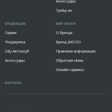
Аксессуары
составляет от 2,778% до 18,124%. % ставка составляет от 0,010% до
14,600%, на диапазонах первоначального взноса от 10,000% до
Трейд-ин
90,000% от стоимости автомобиля, при сроке кредита от 12 до 96
мес. и определяется индивидуально. Диапазон полной стоимости
кредита в % годовых составляет от 10,507% до 11,151%. % ставка
ВЛАДЕЛЬЦАМ
МИР OMODA
составляет 7,700% при первоначальном взносе 50,000% от
стоимости автомобиля, при сроке кредита 60 мес. и определяется
Сервис
О бренде
индивидуально. Указанное предложение действует в случае
оформления полиса КАСКО. При отказе от полиса КАСКО/отсутствии
Поддержка
Бренд JAECOO
пролонгации процентная ставка увеличится на 3%. Оценивайте свои
финансовые возможности и риски. Подробнее уточняйте в
O&J Автоклуб
Правовая информация
официальных дилерских центрах «Omoda». Изучите все условия
кредита в разделе «Кредит на покупку автомобиля у дилера» на
Аксессуары
Обратная связь
сайте банка
https://alfabank.ru/get-money/auto-loan/dealers/?
platformId=alfasite
Кредит предоставляет АО Альфа-Банк. ИНН
Онлайн-сервисы
7728168971 ОГРН 1027700067328 место нахождение 107078, г.
Москва, ул. Каланчевская, д. 27. Ген.лицензия ЦБ РФ № 1326 от
16.01.2015. Предложение ограничено и не является публичной
КОНТАКТЫ
офертой.