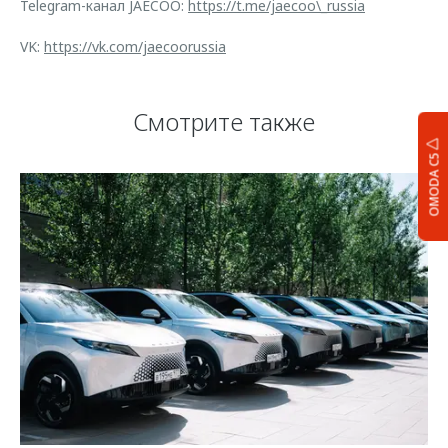
Telegram-канал JAECOO:
https://t.me/jaecoo\_russia
VK:
https://vk.com/jaecoorussia
Смотрите также
OMODA C5