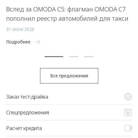
Вслед за OMODA C5: флагман OMODA C7
С
пополнил реестр автомобилей для такси
п
а
31 июля 2026
5 
Подробнее
По
Все предложения
Заказ тест-драйва
Спецпредложения
Расчет кредита