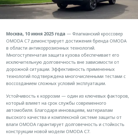
Страхование
Клиентская поддержка
Обратная связь
Кредитный калькулятор
O&J Автоклуб
Аксессуары
Клуб владельцев OMODA
Москва, 10 июня 2025 года
— Флагманский кроссовер
Одежда и сувениры
Приложение O&J
OMODA C7 демонстрирует достижения бренда OMODA
Оригинальные аксессуары
в области антикоррозионных технологий.
Аксессуары
Многоступенчатая защита кузова обеспечивает его
Запчасти
Одежда и сувениры
исключительную долговечность вне зависимости от
дорожной ситуации. Эффективность примененных
Трейд-ин
Оригинальные аксессуары
технологий подтверждена многочисленными тестами с
Калькулятор трейд-ин
Запчасти
воссозданием сложных условий эксплуатации.
Устойчивость к коррозии — один из ключевых факторов,
который влияет на срок службы современного
автомобиля. Благодаря инновациям, материалам
высокого качества и комплексной системе защиты от
влаги OMODA гарантирует долговечность и стойкость
конструкции новой модели OMODA С7.