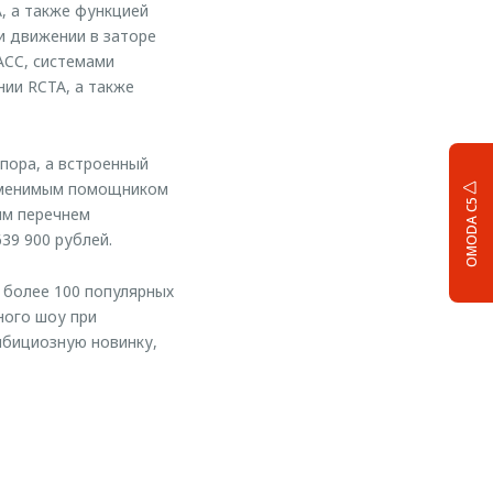
, а также функцией
и движении в заторе
ACC, системами
ии RCTA, а также
пора, а встроенный
заменимым помощником
OMODA C5
ым перечнем
39 900 рублей.
 более 100 популярных
ного шоу при
мбициозную новинку,