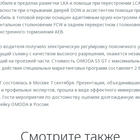
биля в пределах разметки LKA и помощи при перестроении LCA
асности при открывании дверей DOW и ассистентом помощи пр
мобиль в топовой версии оснащен адаптивным круиз-контролем 
тальном столкновении FCW и заднем перекрестном столкновен
экстренного торможения AEB.
о водителя получило электрическую регулировку поясничного у
дущий съемку с качеством высокого разрешения, окажется не
аций на проезжей части. Стоимость OMODA S5 GT с максимальн
 действия специальных маркетинговых программ составляет 2 6
состоялась в Москве 7 сентября. Презентация, объединившая
 и профильных экспертов, прошла в виде эффектного иммерсив
. Гости мероприятия по достоинству оценили долгожданную а
нейку OMODA в России.
Смотрите также