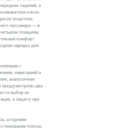
передних сидений, а
лоомывателя и всех
кресло водителя
него пассажира — в
 четырем позициям,
тельный комфорт
одная зарядка для
онизации с
ением, навигацией и
лее, аналогичная
ов предусмотрены два
яется выбор из
ации, а защиту при
ра, шторками
 о покидании полосы