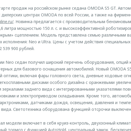
арте продаж на российском рынке седана OMODA S5 GT. Автом
 дилерских центрах OMODA по всей России, а также на фирмен
ine.ru/
. Новинка предлагается с производительным бензиновы
6 литра мощностью 150 л. с. и высокоэффективной роботизиро
окрым» сцеплением. Модель представлена семью различными в
х исполнения: Neo и Ultra. Цены с учетом действия специальны
 539 900 рублей.
ии Neo седан получил широкий перечень оборудования, опций 
ктерных для базового оснащения автомобилей. Новый OMODA S
 оптики, включая фары головного света, дневные ходовые огни
егкосплавными дисками особого дизайна с оранжевыми увели
 зеркалами заднего вида с интегрированными указателями пов
ровками и электроприводом складывания. Кроме того, автомоб
арктрониками, датчиками дождя, освещения, давления и темпе
 вида. Светотехника оборудована функцией отсрочки выключен
л модели включает в себя круиз-контроль, двухзонный климат
ный тормоз с функцией AutoHold, центральный замок, бесключев