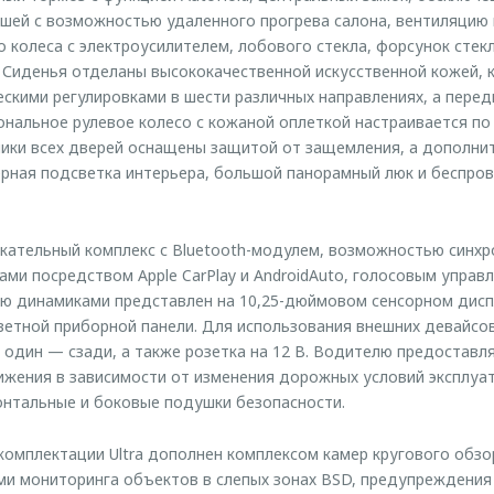
ишей с возможностью удаленного прогрева салона, вентиляцию 
о колеса с электроусилителем, лобового стекла, форсунок стек
. Сиденья отделаны высококачественной искусственной кожей, 
скими регулировками в шести различных направлениях, а перед
нальное рулевое колесо с кожаной оплеткой настраивается по
ики всех дверей оснащены защитой от защемления, а дополни
рная подсветка интерьера, большой панорамный люк и беспров
ательный комплекс с Bluetooth-модулем, возможностью синхр
ми посредством Apple CarPlay и AndroidAuto, голосовым управл
ю динамиками представлен на 10,25-дюймовом сенсорном дисп
цветной приборной панели. Для использования внешних девайс
 один — сзади, а также розетка на 12 В. Водителю предоставл
жения в зависимости от изменения дорожных условий эксплуат
нтальные и боковые подушки безопасности.
омплектации Ultra дополнен комплексом камер кругового обзо
ми мониторинга объектов в слепых зонах BSD, предупреждения