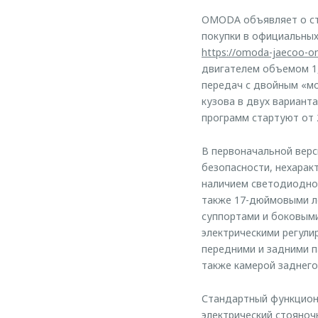
OMODA объявляет о ст
покупки в официальных
https://omoda-jaecoo-onl
двигателем объемом 1,
передач с двойным «м
кузова в двух варианта
программ стартуют от 2
В первоначальной верс
безопасности, нехара
наличием светодиодной
также 17-дюймовыми л
суппортами и боковыми
электрическими регули
передними и задними п
также камерой заднего
Стандартный функциона
электрический стояноч