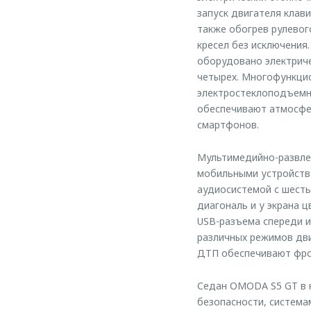
запуск двигателя клав
также обогрев рулевог
кресел без исключения
оборудовано электриче
четырех. Многофункцио
электростеклоподъемн
обеспечивают атмосфе
смартфонов.
Мультимедийно-развлек
мобильными устройства
аудиосистемой с шесть
диагональ и у экрана 
USB-разъема спереди и
различных режимов дви
ДТП обеспечивают фро
Седан OMODA S5 GT в к
безопасности, система