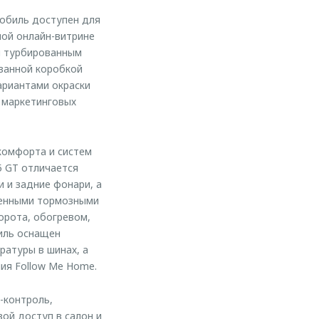
обиль доступен для
ной онлайн-витрине
м турбированным
ванной коробкой
ариантами окраски
х маркетинговых
комфорта и систем
5 GT отличается
 и задние фонари, а
ченными тормозными
орота, обогревом,
иль оснащен
ратуры в шинах, а
ия Follow Me Home.
-контроль,
ой доступ в салон и