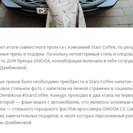
 итоги совместного проекта с компанией Stars Coffee, по рез
нные призы и подарки. Поскольку неповторимый стиль и следо
ть ДНК бренда OMODA, коллаборация включала в себя сотрудн
 Дембиковой.
ше призов было необходимо приобрести в Stars Coffee напиток 
вое стильное фото с напитком на личной страничке в социальн
mbikova #StarsCoffee. Конкурс проходил в два этапа: на перв
 второй — фэшн-видео с автомобилем, что являлось основным 
иза — стильного городского фастбэк-кроссовера OMODA C5. Са
х замечательных подарков, в числе которых персональный раз
ны Дембиковой.