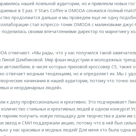
нравились нашей лояльной аудитории, но и привлекли новых гос
даемые в 5 раз. У Stars Coffee и OMODA сложился полный match
рство продолжится дальше и мы проведем еще не одну подоб
коллаборации стал эспрессо-тоник OMODA с малиновыми джус-
 поделилась своими впечатлениями директор по маркетингу хо
DA отмечают: «Мы рады, что у нас получился такой замечател
e и Линой Дембиковой. Мир фэшн-индустрии и молодежных трен
 автомобили, в числе которых призовой кроссовер C5, также 
ько отвечает модным тенденциям, но и определяет их. Мы с уд
орческие начинания в нашей аудитории, потому что точно зна
вых и неординарных людей».
ли к делу профессионально и креативно. Это подчеркивает Лин
 количество стильных и креативных людей в одном конкурсе! Ус
и парням получить новую площадку для творчества и дали им 
и звезд и СМИ поддержали акцию, потому что в ней был силь
лько у нас красивых и модных людей! Для меня это была одна и