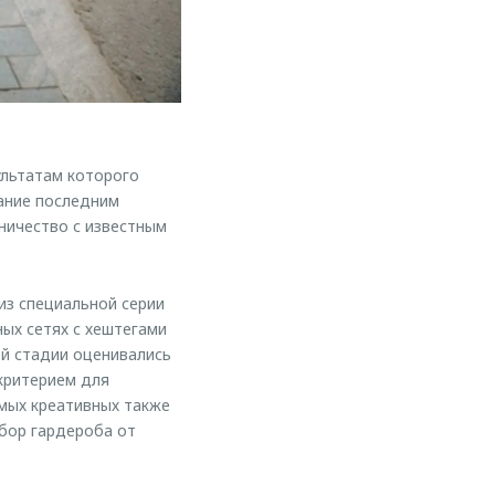
ультатам которого
вание последним
ичество с известным
из специальной серии
ых сетях с хештегами
ой стадии оценивались
критерием для
мых креативных также
бор гардероба от