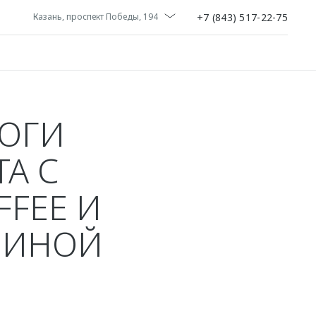
+7 (843) 517-22-75
Казань, проспект Победы, 194
ОГИ
А С
FFEE И
ЛИНОЙ