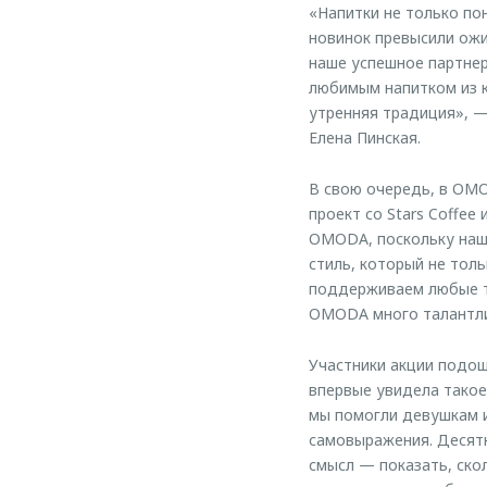
«Напитки не только по
новинок превысили ожи
наше успешное партне
любимым напитком из 
утренняя традиция», —
Елена Пинская.
В свою очередь, в OMO
проект со Stars Coffe
OMODA, поскольку наши
стиль, который не тол
поддерживаем любые тв
OMODA много талантли
Участники акции подош
впервые увидела такое
мы помогли девушкам 
самовыражения. Десятк
смысл — показать, ско