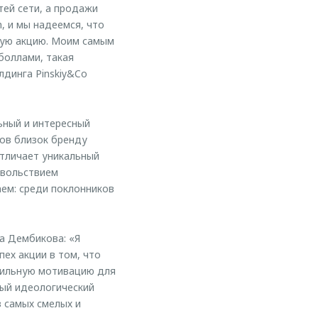
тей сети, а продажи
, и мы надеемся, что
ную акцию. Моим самым
боллами, такая
лдинга Pinskiy&Co
ьный и интересный
дов близок бренду
отличает уникальный
овольствием
ем: среди поклонников
а Дембикова: «Я
пех акции в том, что
сильную мотивацию для
ный идеологический
з самых смелых и