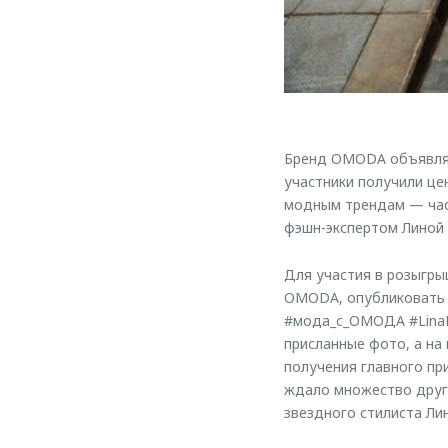
Бренд OMODA объявляет
участники получили це
модным трендам — час
фэшн-экспертом Линой
Для участия в розыгры
OMODA, опубликовать с
#мода_с_ОМОДА #LinaDe
присланные фото, а на
получения главного пр
ждало множество други
звездного стилиста Ли