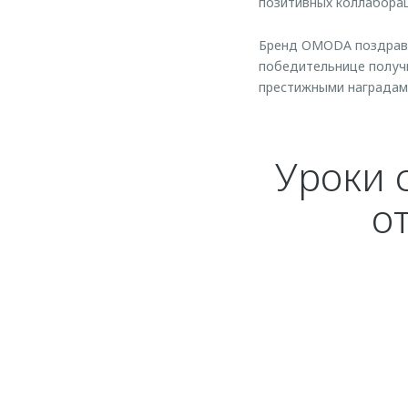
позитивных коллаборац
Бренд OMODA поздравля
победительнице получи
престижными наградам
Уроки 
о