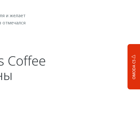
ля и желает
з отмечался
 Coffee
OMODA C5
ны