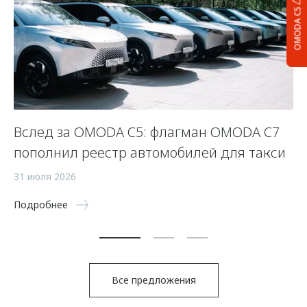
OMODA C5
Вслед за OMODA C5: флагман OMODA C7
С
пополнил реестр автомобилей для такси
п
а
31 июля 2026
5 
Подробнее
По
Все предложения