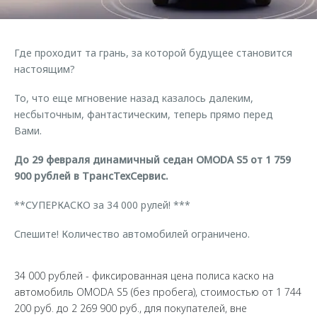
Страхование
Клиентская поддержка
Обратная связь
Кредитный калькулятор
O&J Автоклуб
Где проходит та грань, за которой будущее становится
Аксессуары
Клуб владельцев OMODA
настоящим?
Одежда и сувениры
Приложение O&J
То, что еще мгновение назад казалось далеким,
Оригинальные аксессуары
несбыточным, фантастическим, теперь прямо перед
Аксессуары
Запчасти
Вами.
Одежда и сувениры
До 29 февраля динамичный седан OMODA S5 от 1 759
Трейд-ин
Оригинальные аксессуары
900 рублей в ТрансТехСервис.
Калькулятор трейд-ин
Запчасти
**СУПЕРКАСКО за 34 000 рулей! ***
Спешите! Количество автомобилей ограничено.
34 000 рублей - фиксированная цена полиса каско на
автомобиль OMODA S5 (без пробега), стоимостью от 1 744
200 руб. до 2 269 900 руб., для покупателей, вне