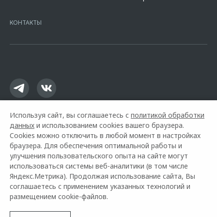
7728168971 ОГРН 1027700067328 место нахождение 107078, г.
Москва, ул. Каланчевская, д. 27. Ген.лицензия ЦБ РФ № 1326 от
16.01.2015. Предложение ограничено и не является публичной
КОНТАКТЫ
офертой.
Используя сайт, вы соглашаетесь с
политикой обработки
данных
и использованием cookies вашего браузера.
Cookies можно отключить в любой момент в настройках
браузера. Для обеспечения оптимальной работы и
улучшения пользовательского опыта на сайте могут
использоваться системы веб-аналитики (в том числе
Горячая линия OMODA:
+7 (843) 517-22-75
Яндекс.Метрика). Продолжая использование сайта, Вы
соглашаетесь с применением указанных технологий и
© 2026 ТрансТехСервис
размещением cookie-файлов.
Модельный ряд
Архивные модели
Контакты