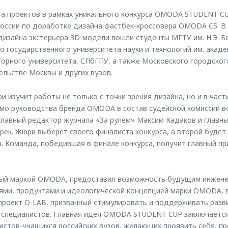
та проектов в рамках уникального конкурса OMODA STUDENT C
России по доработке дизайна фастбек-кроссовера OMODA C5. В
дизайна экстерьера 3D-модели вошли студенты МГТУ им. Н.Э. Б
 государственного университета науки и технологий им. акаде
горного университета, СПбГПУ, а также Московского городског
ельстве Москвы и других вузов.
 изучит работы не только с точки зрения дизайна, но и в част
имо руководства бренда OMODA в состав судейской комиссии 
главный редактор журнала «За рулем» Максим Кадаков и главн
 Грек. Жюри выберет своего финалиста конкурса, а второй буде
. Команда, победившая в финале конкурса, получит главный пр
ный маркой OMODA, предоставил возможность будущим инжене
ями, продуктами и идеологической концепцией марки OMODA, 
 проект O-LAB, призванный стимулировать и поддерживать разв
х специалистов. Главная идея OMODA STUDENT CUP заключаетс
истов-учащихся российских вузов, желающих проявить себя, 