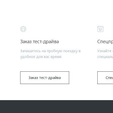
Заказ тест-драйва
Спецп
Запишитесь на пробную поездку в
Узнайте 
удобное для вас время
специал
Заказ тест-драйва
Спе