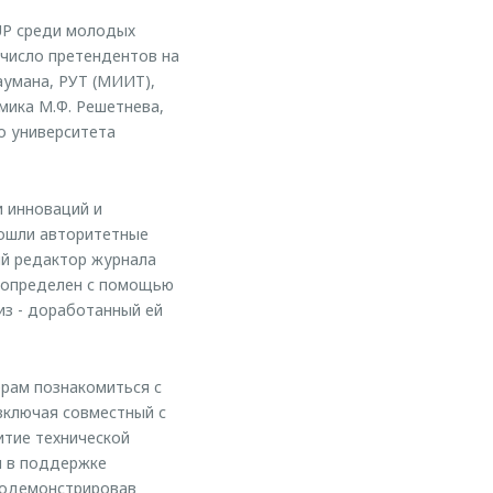
UP среди молодых
 число претендентов на
аумана, РУТ (МИИТ),
мика М.Ф. Решетнева,
о университета
и инноваций и
вошли авторитетные
ый редактор журнала
т определен с помощью
из - доработанный ей
рам познакомиться c
включая совместный с
итие технической
я в поддержке
продемонстрировав