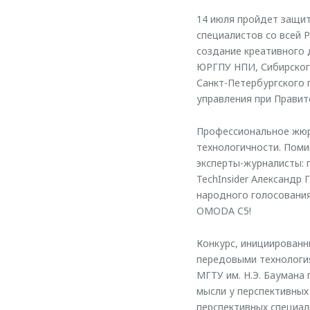
14 июля пройдет защи
специалистов со всей 
создание креативного 
ЮРГПУ НПИ, Сибирского
Санкт-Петербургского 
управления при Правит
Профессиональное жюри
технологичности. Пом
эксперты-журналисты: 
TechInsider Александр
народного голосования
OMODA C5!
Конкурс, инициирован
передовыми технологи
МГТУ им. Н.Э. Баумана
мысли у перспективны
перспективных специал