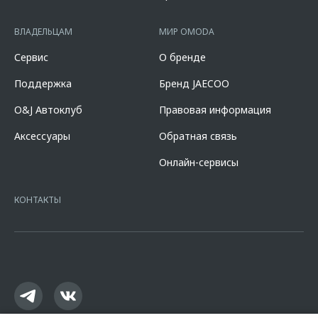
90,000% от стоимости автомобиля, при сроке кредита от 12 до 96
мес. и определяется индивидуально. Диапазон полной стоимости
кредита в % годовых составляет от 10,507% до 11,151%. % ставка
ВЛАДЕЛЬЦАМ
МИР OMODA
составляет 7,700% при первоначальном взносе 50,000% от
стоимости автомобиля, при сроке кредита 60 мес. и определяется
Сервис
О бренде
индивидуально. Указанное предложение действует в случае
оформления полиса КАСКО. При отказе от полиса КАСКО/отсутствии
Поддержка
Бренд JAECOO
пролонгации процентная ставка увеличится на 3%. Оценивайте свои
финансовые возможности и риски. Подробнее уточняйте в
O&J Автоклуб
Правовая информация
официальных дилерских центрах «Omoda». Изучите все условия
кредита в разделе «Кредит на покупку автомобиля у дилера» на
Аксессуары
Обратная связь
сайте банка
https://alfabank.ru/get-money/auto-loan/dealers/?
platformId=alfasite
Кредит предоставляет АО Альфа-Банк. ИНН
Онлайн-сервисы
7728168971 ОГРН 1027700067328 место нахождение 107078, г.
Москва, ул. Каланчевская, д. 27. Ген.лицензия ЦБ РФ № 1326 от
16.01.2015. Предложение ограничено и не является публичной
КОНТАКТЫ
офертой.