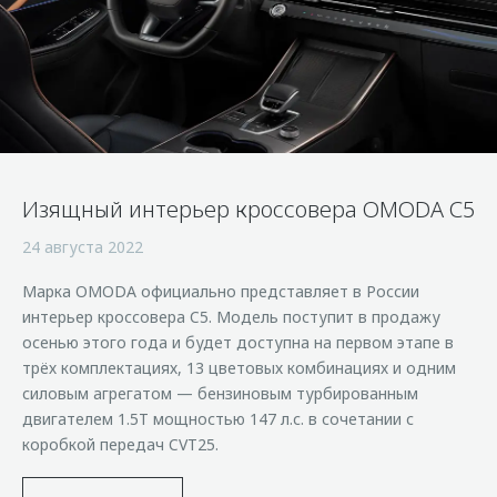
Страхование
Клиентская поддержка
Обратная связь
Кредитный калькулятор
O&J Автоклуб
Аксессуары
Клуб владельцев OMODA
Одежда и сувениры
Приложение O&J
Оригинальные аксессуары
Аксессуары
Запчасти
Изящный интерьер кроссовера OMODA С5
Одежда и сувениры
24 августа 2022
Трейд-ин
Оригинальные аксессуары
Калькулятор трейд-ин
Запчасти
Марка OMODA официально представляет в России
интерьер кроссовера C5. Модель поступит в продажу
осенью этого года и будет доступна на первом этапе в
трёх комплектациях, 13 цветовых комбинациях и одним
силовым агрегатом — бензиновым турбированным
двигателем 1.5T мощностью 147 л.с. в сочетании с
коробкой передач CVT25.