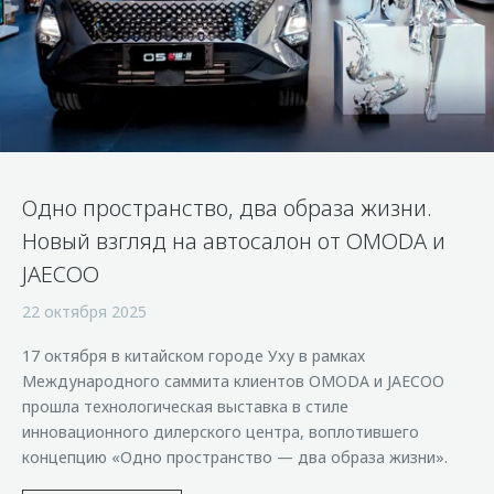
Страхование
Клиентская поддержка
Обратная связь
Кредитный калькулятор
O&J Автоклуб
Аксессуары
Клуб владельцев OMODA
Одежда и сувениры
Приложение O&J
Оригинальные аксессуары
Аксессуары
Запчасти
Одно пространство, два образа жизни.
Одежда и сувениры
Новый взгляд на автосалон от OMODA и
Трейд-ин
Оригинальные аксессуары
JAECOO
Калькулятор трейд-ин
Запчасти
22 октября 2025
17 октября в китайском городе Уху в рамках
Международного саммита клиентов OMODA и JAECOO
прошла технологическая выставка в стиле
инновационного дилерского центра, воплотившего
концепцию «Одно пространство — два образа жизни».