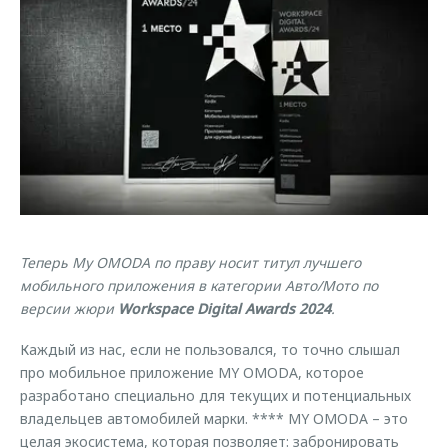
Страхование
Клиентская поддержка
Обратная связь
Кредитный калькулятор
O&J Автоклуб
Аксессуары
Клуб владельцев OMODA
Одежда и сувениры
Приложение O&J
Оригинальные аксессуары
Аксессуары
Запчасти
Одежда и сувениры
Трейд-ин
Оригинальные аксессуары
Теперь My OMODA по праву носит титул лучшего
Калькулятор трейд-ин
Запчасти
мобильного приложения в категории Авто/Мото по
версии жюри
Workspace Digital Awards 2024
.
Каждый из нас, если не пользовался, то точно слышал
про мобильное приложение MY OMODA, которое
разработано специально для текущих и потенциальных
владельцев автомобилей марки. **** MY OMODA – это
целая экосистема, которая позволяет: забронировать