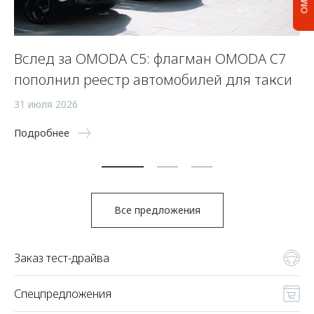
Вслед за OMODA C5: флагман OMODA C7
С
пополнил реестр автомобилей для такси
п
а
31 июля 2026
5 
Подробнее
По
Все предложения
Заказ тест-драйва
Спецпредложения