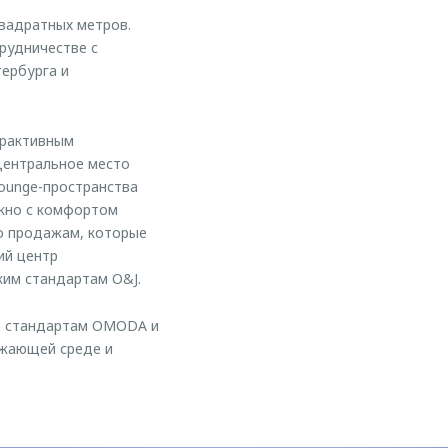
вадратных метров.
рудничестве с
ербурга и
ерактивным
Центральное место
lounge-пространства
ожно с комфортом
по продажам, которые
ий центр
ким стандартам O&J.
ым стандартам OMODA и
ужающей среде и