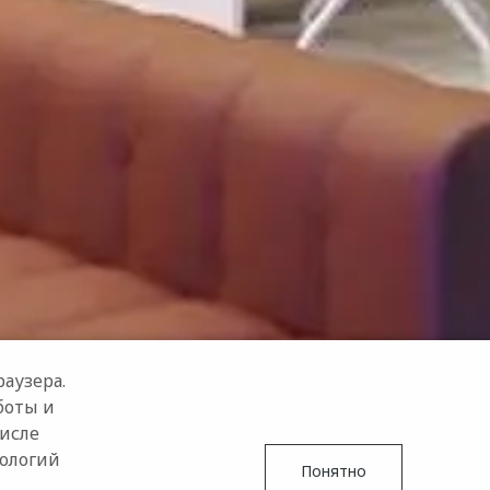
аузера.
боты и
числе
нологий
Понятно