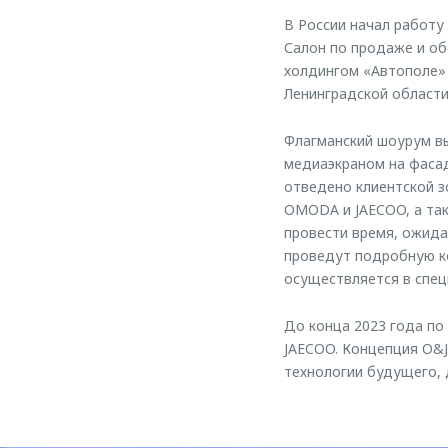
В России начал работ
Салон по продаже и об
холдингом «Автополе»
Ленинградской области
Флагманский шоурум вы
медиаэкраном на фаса
отведено клиентской з
OMODA и JAECOO, а так
провести время, ожида
проведут подробную ко
осуществляется в спец
До конца 2023 года по
JAECOO. Концепция O&J
технологии будущего, 