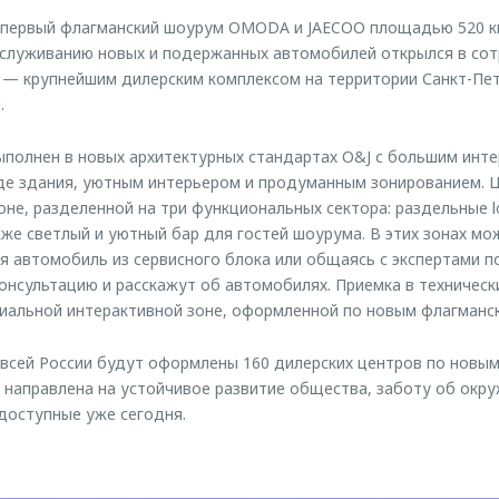
у первый флагманский шоурум OMODA и JAECOO площадью 520 к
служиванию новых и подержанных автомобилей открылся в сот
 — крупнейшим дилерским комплексом на территории Санкт-Пет
.
полнен в новых архитектурных стандартах O&J с большим инт
де здания, уютным интерьером и продуманным зонированием. 
оне, разделенной на три функциональных сектора: раздельные 
же светлый и уютный бар для гостей шоурума. В этих зонах м
я автомобиль из сервисного блока или общаясь с экспертами 
нсультацию и расскажут об автомобилях. Приемка в техническ
иальной интерактивной зоне, оформленной по новым флагманс
 всей России будут оформлены 160 дилерских центров по нов
 направлена на устойчивое развитие общества, заботу об окр
доступные уже сегодня.