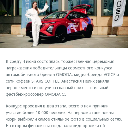
Страхование
Клиентская поддержка
Обратная связь
Кредитный калькулятор
O&J Автоклуб
Аксессуары
Клуб владельцев OMODA
Одежда и сувениры
Приложение O&J
Оригинальные аксессуары
Аксессуары
Запчасти
Одежда и сувениры
В среду 4 июня состоялась торжественная церемония
Трейд-ин
Оригинальные аксессуары
награждения победительницы совместного конкурса
автомобильного бренда OMODA, медиа-бренда VOICE и
Калькулятор трейд-ин
Запчасти
сети кофеен STARS COFFEE. Анастасия Пелих заняла
первое место и получила главный приз — стильный
фастбэк-кроссовер OMODA C5.
Конкурс проходил в два этапа, всего в нем приняли
участие более 10 000 человек. На первом этапе члены
жюри выбирали самое стильное фото в социальных сетях.
На втором финалисты создавали видеоролики об