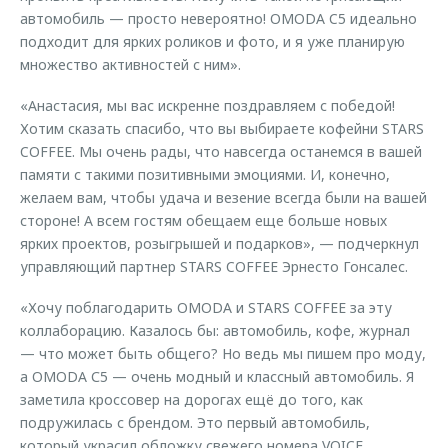
автомобиль — просто невероятно! OMODA C5 идеально
подходит для ярких роликов и фото, и я уже планирую
множество активностей с ним».
«Анастасия, мы вас искренне поздравляем с победой!
Хотим сказать спасибо, что вы выбираете кофейни STARS
COFFEE. Мы очень рады, что навсегда останемся в вашей
памяти с такими позитивными эмоциями. И, конечно,
желаем вам, чтобы удача и везение всегда были на вашей
стороне! А всем гостям обещаем еще больше новых
ярких проектов, розыгрышей и подарков», — подчеркнул
управляющий партнер STARS COFFEE Эрнесто Гонсалес.
«Хочу поблагодарить OMODA и STARS COFFEE за эту
коллаборацию. Казалось бы: автомобиль, кофе, журнал
— что может быть общего? Но ведь мы пишем про моду,
а OMODA С5 — очень модный и классный автомобиль. Я
заметила кроссовер на дорогах ещё до того, как
подружилась с брендом. Это первый автомобиль,
который украсил обложку свежего номера VOICE