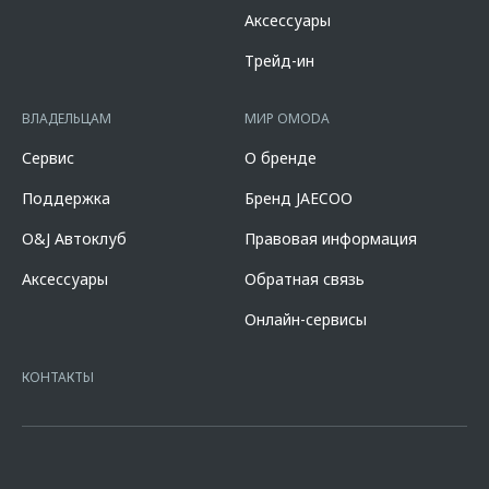
10 000 000 руб. Диапазон полной стоимости кредита в % годовых
Аксессуары
составляет от 2,778% до 18,124%. % ставка составляет от 0,010% до
14,600%, на диапазонах первоначального взноса от 10,000% до
Трейд-ин
90,000% от стоимости автомобиля, при сроке кредита от 12 до 96
мес. и определяется индивидуально. Диапазон полной стоимости
кредита в % годовых составляет от 10,507% до 11,151%. % ставка
ВЛАДЕЛЬЦАМ
МИР OMODA
составляет 7,700% при первоначальном взносе 50,000% от
стоимости автомобиля, при сроке кредита 60 мес. и определяется
Сервис
О бренде
индивидуально. Указанное предложение действует в случае
оформления полиса КАСКО. При отказе от полиса КАСКО/отсутствии
Поддержка
Бренд JAECOO
пролонгации процентная ставка увеличится на 3%. Оценивайте свои
финансовые возможности и риски. Подробнее уточняйте в
O&J Автоклуб
Правовая информация
официальных дилерских центрах «Omoda». Изучите все условия
кредита в разделе «Кредит на покупку автомобиля у дилера» на
Аксессуары
Обратная связь
сайте банка
https://alfabank.ru/get-money/auto-loan/dealers/?
platformId=alfasite
Кредит предоставляет АО Альфа-Банк. ИНН
Онлайн-сервисы
7728168971 ОГРН 1027700067328 место нахождение 107078, г.
Москва, ул. Каланчевская, д. 27. Ген.лицензия ЦБ РФ № 1326 от
16.01.2015. Предложение ограничено и не является публичной
КОНТАКТЫ
офертой.