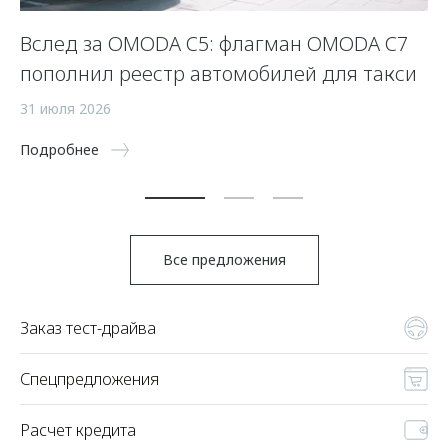
Вслед за OMODA C5: флагман OMODA C7
С
пополнил реестр автомобилей для такси
п
а
31 июля 2026
5 
Подробнее
По
Все предложения
Заказ тест-драйва
Спецпредложения
Расчет кредита