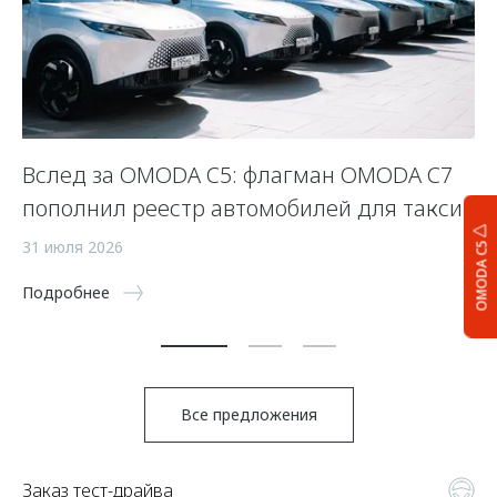
Вслед за OMODA C5: флагман OMODA C7
С
пополнил реестр автомобилей для такси
п
а
31 июля 2026
OMODA C5
5 
Подробнее
По
Все предложения
Заказ тест-драйва