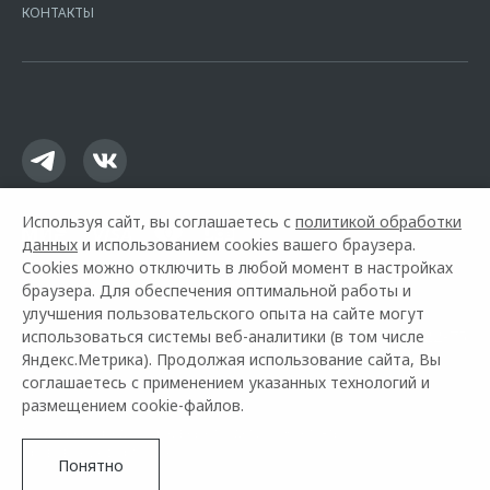
16.01.2015. Предложение ограничено и не является публичной
КОНТАКТЫ
офертой.
Используя сайт, вы соглашаетесь с
политикой обработки
данных
и использованием cookies вашего браузера.
Cookies можно отключить в любой момент в настройках
браузера. Для обеспечения оптимальной работы и
улучшения пользовательского опыта на сайте могут
использоваться системы веб-аналитики (в том числе
Горячая линия OMODA:
+7 (843) 517-22-75
Яндекс.Метрика). Продолжая использование сайта, Вы
соглашаетесь с применением указанных технологий и
© 2026 ТрансТехСервис
размещением cookie-файлов.
Модельный ряд
Архивные модели
Контакты
Правовая информация
Понятно