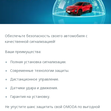
Страхование
Клиентская поддержка
Обратная связь
Кредитный калькулятор
O&J Автоклуб
Аксессуары
Клуб владельцев OMODA
Одежда и сувениры
Приложение O&J
Обеспечьте безопасность своего автомобиля с
Оригинальные аксессуары
Аксессуары
качественной сигнализацией!
Запчасти
Одежда и сувениры
Ваши преимущества:
Трейд-ин
Оригинальные аксессуары
Полная установка сигнализации.
Калькулятор трейд-ин
Запчасти
Современные технологии защиты.
Дистанционное управление.
Датчики удара и движения.
Гарантия на установку.
Не упустите шанс защитить свой OMODA по выгодной