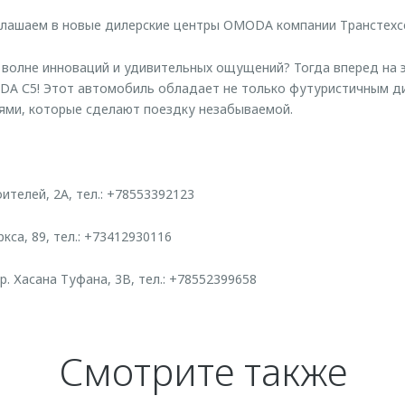
глашаем в новые дилерские центры OMODA компании Транстехс
 волне инноваций и удивительных ощущений? Тогда вперед на 
DA С5! Этот автомобиль обладает не только футуристичным ди
ями, которые сделают поездку незабываемой.
оителей, 2А, тел.: +78553392123
ркса, 89, тел.: +73412930116
р. Хасана Туфана, 3В, тел.: +78552399658
Смотрите также