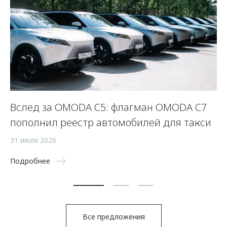
Вслед за OMODA C5: флагман OMODA C7
С
пополнил реестр автомобилей для такси
п
а
31 июля 2026
5 
Подробнее
По
Все предложения