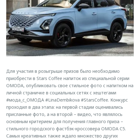
Страхование
Клиентская поддержка
Обратная связь
Кредитный калькулятор
O&J Автоклуб
Аксессуары
Клуб владельцев OMODA
Одежда и сувениры
Приложение O&J
Оригинальные аксессуары
Аксессуары
Запчасти
Одежда и сувениры
Для участия в розыгрыше призов было необходимо
Трейд-ин
Оригинальные аксессуары
приобрести в Stars Coffee напиток из специальной серии
Калькулятор трейд-ин
Запчасти
OMODA, опубликовать свое стильное фото с напитком на
личной страничке в социальных сетях с хештегами
#мода_с_ОМОДА #LinaDembikova #StarsCoffee. Конкурс
проходил в два этапа: на первой стадии оценивались
присланные фото, а на второй – видео, что являлось
основным критерием для получения главного приза –
стильного городского фастбэк-кроссовера OMODA C5.
Самых креативных также ждало множество других